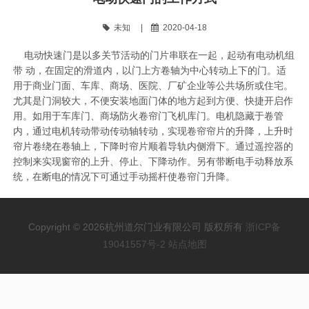
们
未知
|
2020-04-18
电动
快速门
是以多关节活动的门片串联在一起，起动有电动机组
带 动，在固定的滑道内，以门上方卷轴为中心转动上下的门。适
用于商业门面、车库、商场、医院、厂矿企业等公共场所或住宅。
尤其是门洞较大，不便安装地面门体的地方起到方便、快捷开启作
用。如用于车库门、商场防火卷帘门飞机库门。电机隐藏于卷管
内，通过电机转动带动传动轴转动，实现卷帘帘片的升降，上升时
帘片卷绕在卷轴上，下降时帘片顺着导轨内侧滑下。通过遥控器的
控制来实现窗帘的上升、停止、下降动作。另有带断电手动释放系
统，在断电的情况下可通过手动摇杆使卷帘门升降。
Copyright © 2026杭州道尔门业有限公司 版权所有
浙ICP备
19041557号-2
站点地图